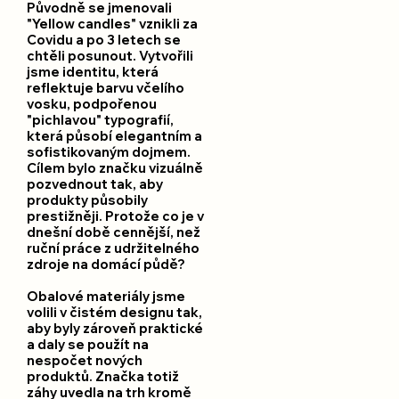
Původně se jmenovali
"Yellow candles" vznikli za
Covidu a po 3 letech se
chtěli posunout. Vytvořili
jsme identitu, která
reflektuje barvu včelího
vosku, podpořenou
"pichlavou" typografií,
která působí elegantním a
sofistikovaným dojmem.
Cílem bylo značku vizuálně
pozvednout tak, aby
produkty působily
prestižněji. Protože co je v
dnešní době cennější, než
ruční práce z udržitelného
zdroje na domácí půdě?
Obalové materiály jsme
volili v čistém designu tak,
aby byly zároveň praktické
a daly se použít na
nespočet nových
produktů. Značka totiž
záhy uvedla na trh kromě