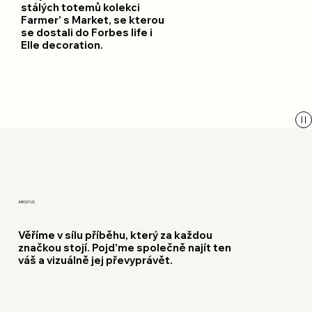
stálých totemů kolekci
Farmer' s Market, se kterou
se dostali do Forbes life i
Elle decoration.
ABOUT US
Věříme v sílu příběhu, který za každou
značkou stojí. Pojd'me společně najít ten
váš a vizuálně jej převyprávět.